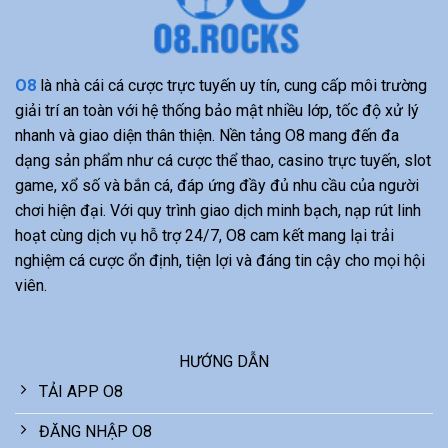
O8
là nhà cái cá cược trực tuyến uy tín, cung cấp môi trường
giải trí an toàn với hệ thống bảo mật nhiều lớp, tốc độ xử lý
nhanh và giao diện thân thiện. Nền tảng O8 mang đến đa
dạng sản phẩm như cá cược thể thao, casino trực tuyến, slot
game, xổ số và bắn cá, đáp ứng đầy đủ nhu cầu của người
chơi hiện đại. Với quy trình giao dịch minh bạch, nạp rút linh
hoạt cùng dịch vụ hỗ trợ 24/7, O8 cam kết mang lại trải
nghiệm cá cược ổn định, tiện lợi và đáng tin cậy cho mọi hội
viên.
HƯỚNG DẪN
TẢI APP O8
ĐĂNG NHẬP O8