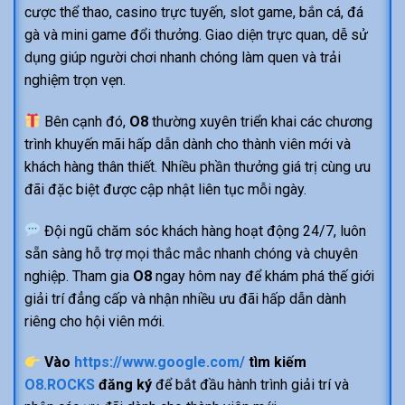
cược thể thao, casino trực tuyến, slot game, bắn cá, đá
gà và mini game đổi thưởng. Giao diện trực quan, dễ sử
dụng giúp người chơi nhanh chóng làm quen và trải
nghiệm trọn vẹn.
Bên cạnh đó,
O8
thường xuyên triển khai các chương
trình khuyến mãi hấp dẫn dành cho thành viên mới và
khách hàng thân thiết. Nhiều phần thưởng giá trị cùng ưu
đãi đặc biệt được cập nhật liên tục mỗi ngày.
Đội ngũ chăm sóc khách hàng hoạt động 24/7, luôn
sẵn sàng hỗ trợ mọi thắc mắc nhanh chóng và chuyên
nghiệp. Tham gia
O8
ngay hôm nay để khám phá thế giới
giải trí đẳng cấp và nhận nhiều ưu đãi hấp dẫn dành
riêng cho hội viên mới.
Vào
https://www.google.com/
tìm kiếm
O8.ROCKS
đăng ký
để bắt đầu hành trình giải trí và