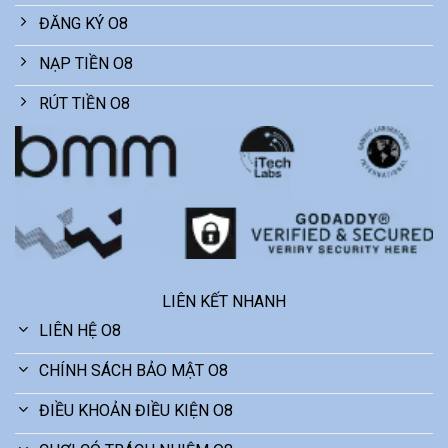
ĐĂNG KÝ O8
NẠP TIỀN O8
RÚT TIỀN O8
LIÊN KẾT NHANH
LIÊN HỆ O8
CHÍNH SÁCH BẢO MẬT O8
ĐIỀU KHOẢN ĐIỀU KIỆN O8