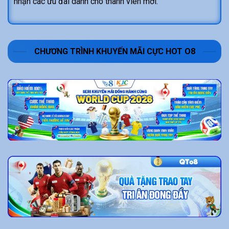
nhận các ưu đãi dành cho thành viên mới.
CHƯƠNG TRÌNH KHUYẾN MÃI CỰC HOT O8