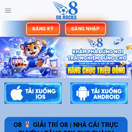
Skip
to
content
ĐĂNG KÝ
ĐĂNG NHẬP
O8
GIẢI TRÍ O8 | NHÀ CÁI TRỰC